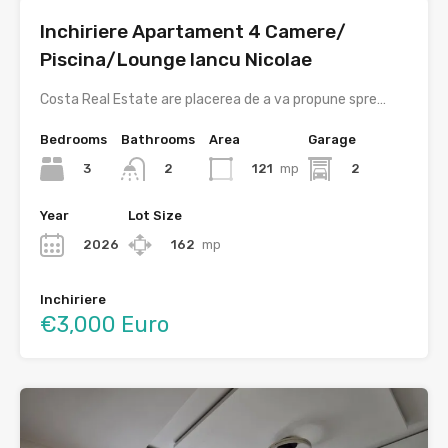
Inchiriere Apartament 4 Camere/
Piscina/Lounge Iancu Nicolae
Costa Real Estate are placerea de a va propune spre…
Bedrooms
Bathrooms
Area
Garage
3
121
mp
2
2
Year
Lot Size
2026
162
mp
Inchiriere
€3,000 Euro