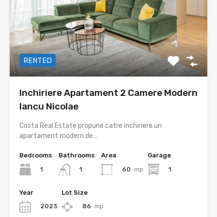
RENTED
Inchiriere Apartament 2 Camere Modern
Iancu Nicolae
Costa Real Estate propune catre inchiriere un
apartament modern de…
Bedrooms
Bathrooms
Area
Garage
1
60
mp
1
1
Year
Lot Size
2023
86
mp