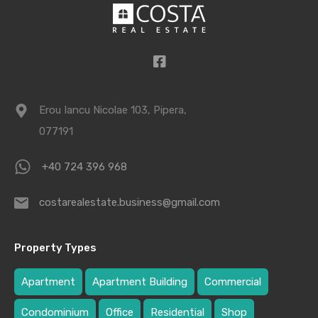
Erou Iancu Nicolae 103, Pipera,
077191
+40 724 396 968
costarealestate.business@gmail.com
Property Types
Apartment
Apartment Building
Commercial
Condominium
Office
Residential
Shop