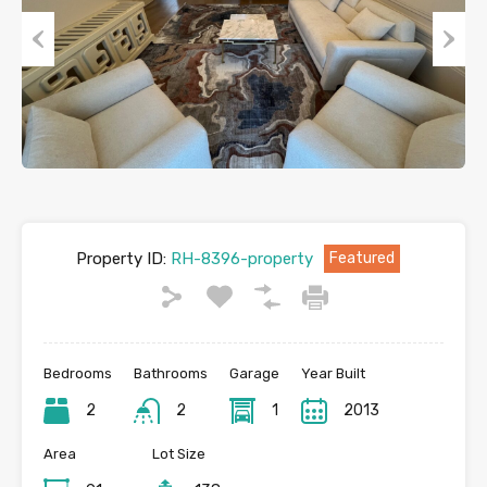
Previous
Next
Property ID:
RH-8396-property
Featured
Bedrooms
Bathrooms
Garage
Year Built
2
2
1
2013
Area
Lot Size