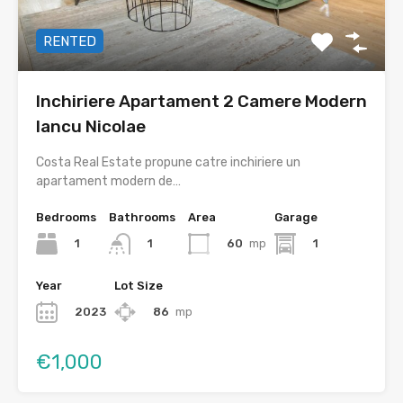
RENTED
Inchiriere Apartament 2 Camere Modern
Iancu Nicolae
Costa Real Estate propune catre inchiriere un
apartament modern de…
Bedrooms
Bathrooms
Area
Garage
1
60
mp
1
1
Year
Lot Size
2023
86
mp
€1,000