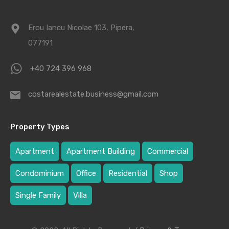
Erou Iancu Nicolae 103, Pipera,
077191
+40 724 396 968
costarealestate.business@gmail.com
Property Types
Apartment
Apartment Building
Commercial
Condominium
Office
Residential
Shop
Single Family
Villa