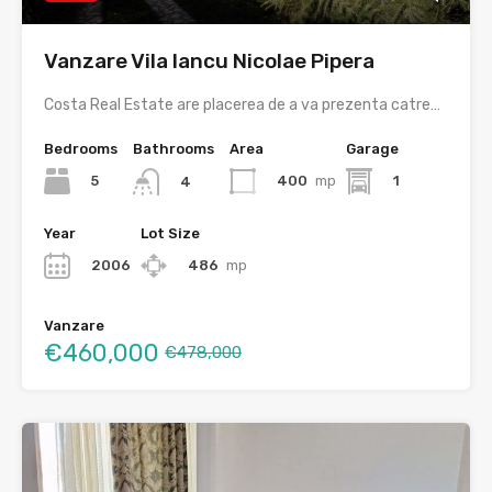
Vanzare Vila Iancu Nicolae Pipera
Costa Real Estate are placerea de a va prezenta catre…
Bedrooms
Bathrooms
Area
Garage
5
400
mp
1
4
Year
Lot Size
2006
486
mp
Vanzare
€460,000
€478,000