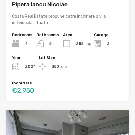
Pipera Iancu Nicolae
Costa Real Estate propune catre inchiriere o vila
individuala situata…
Bedrooms
Bathrooms
Area
Garage
4
285
mp
2
5
Year
Lot Size
2024
350
mp
Inchiriere
€2,950