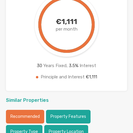
€1,111
per month
30
Years Fixed,
3.5
%
Interest
Principle and Interest
€1,111
Similar Properties
Recommended
Property Features
Property Type
Property Location