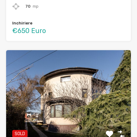
70
mp
Inchiriere
€650 Euro
SOLD