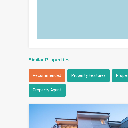
Similar Properties
Recommended
Property Features
Prope
Property Agent