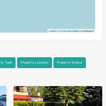
Leaflet
| ©
OpenStreetMap
contributors
rty Type
Property Location
Property Status