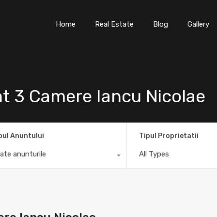
Home
Real Estate
Blog
Gallery
nt 3 Camere Iancu Nicolae
pul Anuntului
Tipul Proprietatii
ate anunturile
All Types