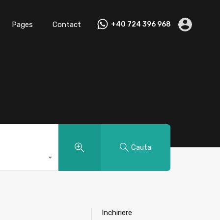
Pages
Contact
+40 724 396 968
Cauta
Inchiriere