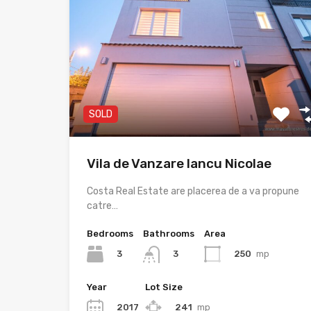
SOLD
Vila de Vanzare Iancu Nicolae
Costa Real Estate are placerea de a va propune
catre…
Bedrooms
Bathrooms
Area
3
250
mp
3
Year
Lot Size
2017
241
mp