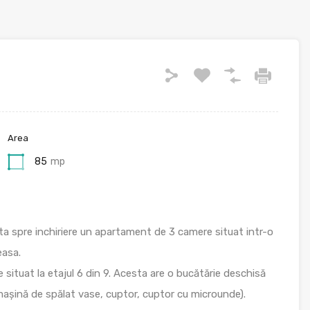
Area
85
mp
ta spre inchiriere un apartament de 3 camere situat intr-o
easa.
 situat la etajul 6 din 9. Acesta are o bucătărie deschisă
mașină de spălat vase, cuptor, cuptor cu microunde).