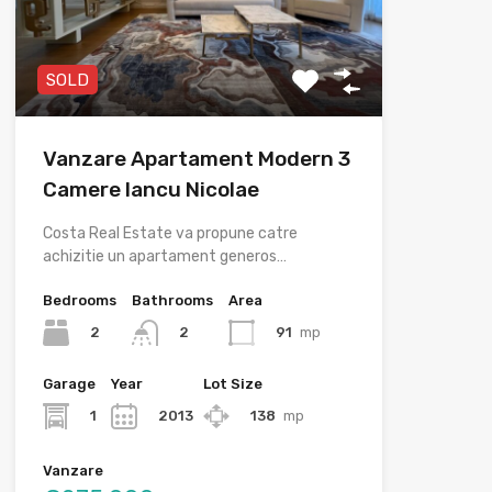
SOLD
Vanzare Apartament Modern 3
Camere Iancu Nicolae
Costa Real Estate va propune catre
achizitie un apartament generos…
Bedrooms
Bathrooms
Area
2
91
mp
2
Garage
Year
Lot Size
1
2013
138
mp
Vanzare