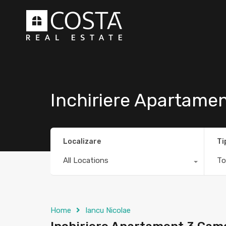
Inchiriere Apartame
Localizare
Ti
All Locations
To
Home
Iancu Nicolae