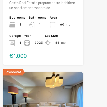
Costa Real Estate propune catre inchiriere
un apartament modern de…
Bedrooms
Bathrooms
Area
1
60
mp
1
Garage
Year
Lot Size
1
2023
86
mp
€1,000
Promovat