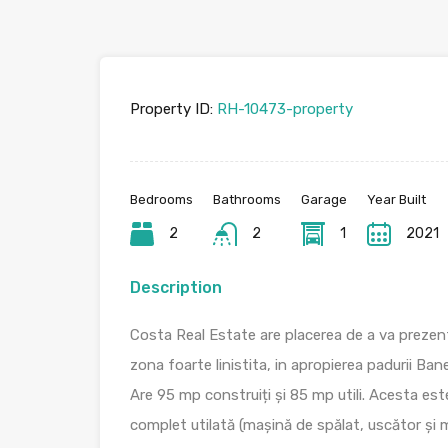
Property ID:
RH-10473-property
Bedrooms
Bathrooms
Garage
Year Built
2
2
1
2021
Description
Costa Real Estate are placerea de a va prezen
zona foarte linistita, in apropierea padurii Ban
Are 95 mp construiți și 85 mp utili. Acesta este
complet utilată (mașină de spălat, uscător și 