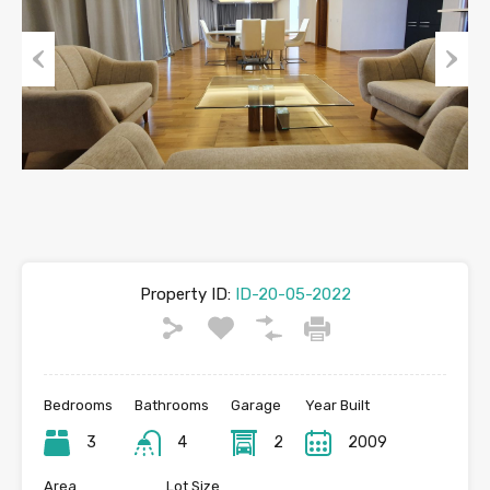
Previous
Next
Property ID:
ID-20-05-2022
Bedrooms
Bathrooms
Garage
Year Built
3
4
2
2009
Area
Lot Size