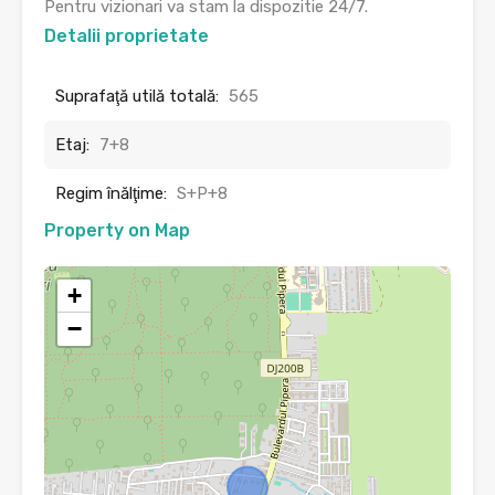
Pentru vizionari va stam la dispozitie 24/7.
Detalii proprietate
Suprafaţă utilă totală:
565
Etaj:
7+8
Regim înălţime:
S+P+8
Property on Map
+
−