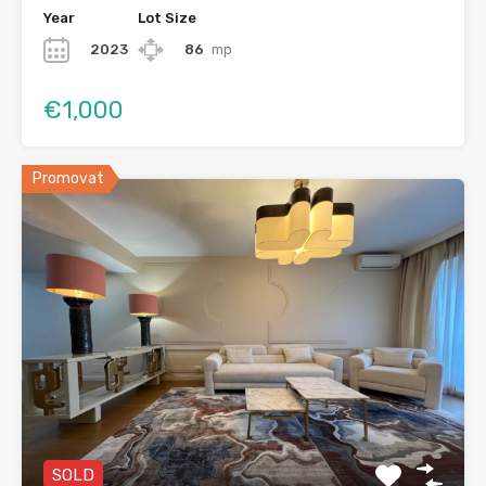
Year
Lot Size
2023
86
mp
€1,000
Promovat
SOLD