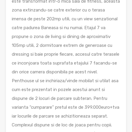
este transformat intr-o mica sala de fitness, aceasta
zona extinzandu-se catre exterior cu o terasa
imensa de peste 202mp utili, cu un view senzational
catre padurea Baneasa si nu numai. Etajul 7 va
propune o zona de living si dining de aproximativ
105mp utili, 2 dormitoare extrem de generoase cu
dressing si baie proprie fiecare, accesul catre terasele
ce inconjoara toata suprafata etajului 7 facandu-se
din orice camera disponibila pe acest nivel.
Penthouse ul se inchiriaza/vinde mobilat si utilat asa
cum este prezentat in pozele acestui anunt si
dispune de 2 locuri de parcare subteran. Pentru
varianta “cumparare” pretul este de 399.000euro+tva
iar locurile de parcare se achizitioneaza separat.
Complexul dispune si de loc de joaca pentru copii.