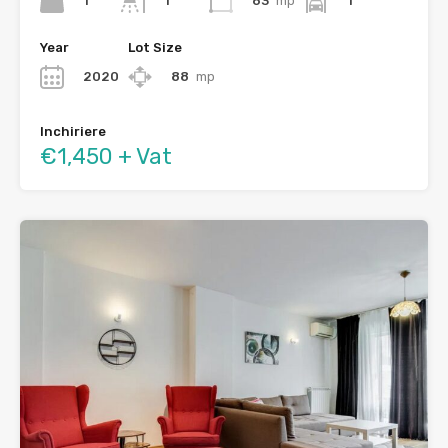
1
63
mp
1
1
Year
Lot Size
2020
88
mp
Inchiriere
€1,450 + Vat