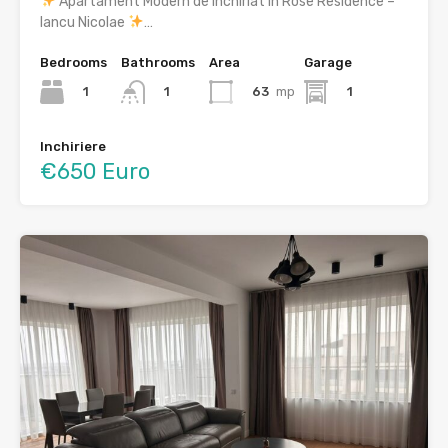
Apartament Modern de Închiriat în Rose Residence –
Iancu Nicolae
…
Bedrooms
Bathrooms
Area
Garage
1
63
mp
1
1
Inchiriere
€650 Euro