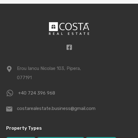
Erou Iancu Nicolae 103, Pipera,
077191
+40 724 396 968
costarealestate.business@gmail.com
Property Types