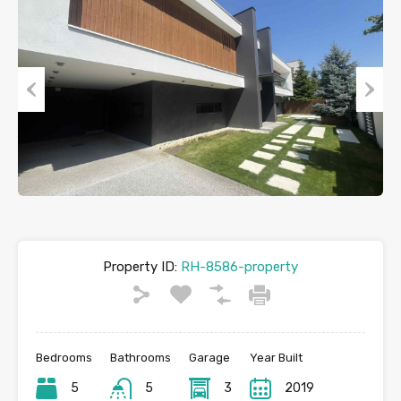
Previous
Next
Property ID:
RH-8586-property
Bedrooms
Bathrooms
Garage
Year Built
5
5
3
2019