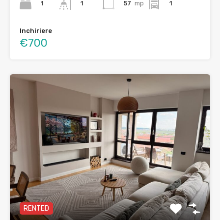
1
57
mp
1
1
Inchiriere
€700
RENTED