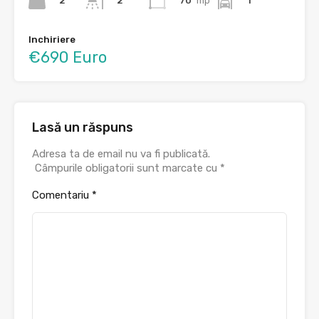
2
70
mp
1
2
Inchiriere
€690 Euro
Lasă un răspuns
Adresa ta de email nu va fi publicată.
Câmpurile obligatorii sunt marcate cu
*
Comentariu
*