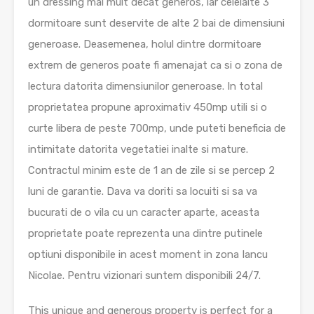
un dressing mai mult decat generos, iar celelalte 3
dormitoare sunt deservite de alte 2 bai de dimensiuni
generoase. Deasemenea, holul dintre dormitoare
extrem de generos poate fi amenajat ca si o zona de
lectura datorita dimensiunilor generoase. In total
proprietatea propune aproximativ 450mp utili si o
curte libera de peste 700mp, unde puteti beneficia de
intimitate datorita vegetatiei inalte si mature.
Contractul minim este de 1 an de zile si se percep 2
luni de garantie. Dava va doriti sa locuiti si sa va
bucurati de o vila cu un caracter aparte, aceasta
proprietate poate reprezenta una dintre putinele
optiuni disponibile in acest moment in zona Iancu
Nicolae. Pentru vizionari suntem disponibili 24/7.
This unique and generous property is perfect for a