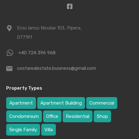
Erou Iancu Nicolae 103, Pipera,
077191
+40 724 396 968
costarealestate.business@gmail.com
Property Types
Apartment
Apartment Building
Commercial
Condominium
Office
Residential
Shop
Single Family
Villa