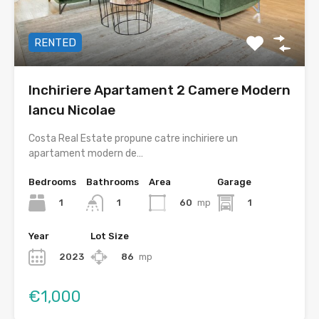
RENTED
Inchiriere Apartament 2 Camere Modern
Iancu Nicolae
Costa Real Estate propune catre inchiriere un
apartament modern de…
Bedrooms
Bathrooms
Area
Garage
1
60
mp
1
1
Year
Lot Size
2023
86
mp
€1,000