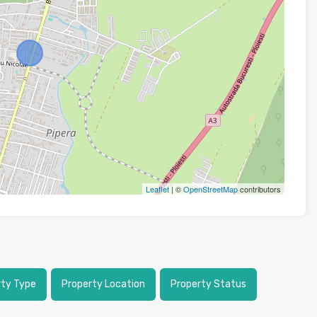
Leaflet
| ©
OpenStreetMap
contributors
rty Type
Property Location
Property Status