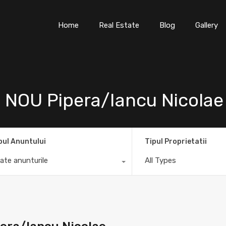
Home
Real Estate
Blog
Gallery
e NOU Pipera/Iancu Nicolae
pul Anuntului
Tipul Proprietatii
ate anunturile
All Types