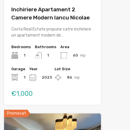
Inchiriere Apartament 2
Camere Modern Iancu Nicolae
Costa Real Estate propune catre inchiriere
un apartament modern de…
Bedrooms
Bathrooms
Area
1
60
mp
1
Garage
Year
Lot Size
1
2023
86
mp
€1,000
Promovat