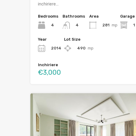
inchiriere…
Bedrooms
Bathrooms
Area
Garage
4
281
mp
1
4
Year
Lot Size
2014
490
mp
Inchiriere
€3,000