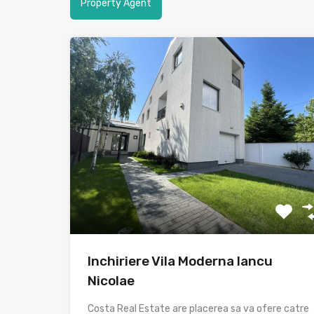
Property Agent
Inchiriere Vila Moderna Iancu
Nicolae
Costa Real Estate are placerea sa va ofere catre