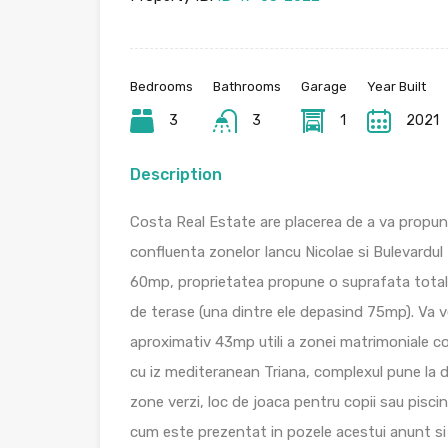
Bedrooms
Bathrooms
Garage
Year Built
3
3
1
2021
Description
Costa Real Estate are placerea de a va propune
confluenta zonelor Iancu Nicolae si Bulevardul
60mp, proprietatea propune o suprafata tota
de terase (una dintre ele depasind 75mp). Va v
aproximativ 43mp utili a zonei matrimoniale co
cu iz mediteranean Triana, complexul pune la dis
zone verzi, loc de joaca pentru copii sau pisci
cum este prezentat in pozele acestui anunt si 