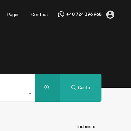
Pages
Contact
+40 724 396 968
Cauta
Inchiriere