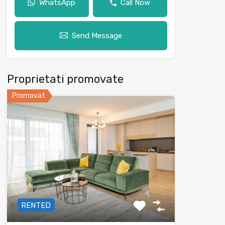
WhatsApp
Call Now
Send Message
Proprietati promovate
Promovat
RENTED