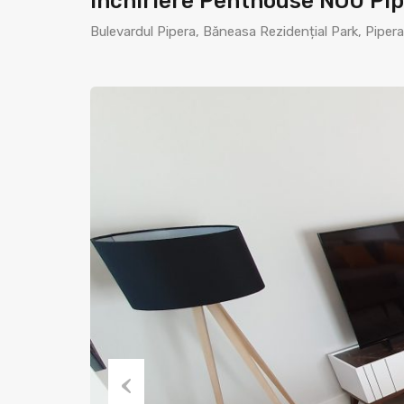
Inchiriere Penthouse NOU Pip
Bulevardul Pipera, Băneasa Rezidențial Park, Pipera