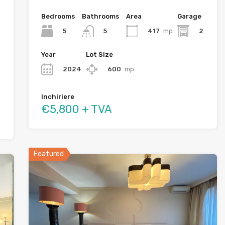
Bedrooms
Bathrooms
Area
Garage
5
417
mp
2
5
Year
Lot Size
2024
600
mp
Inchiriere
€5,800 + TVA
Featured