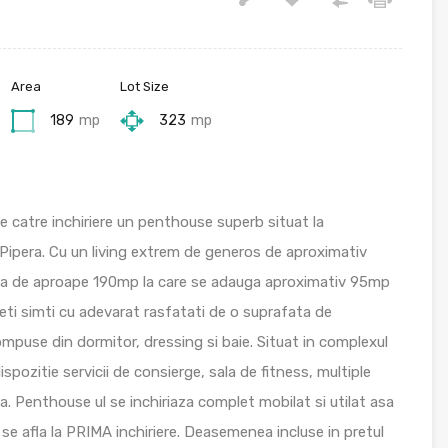
Area
Lot Size
189
mp
323
mp
 catre inchiriere un penthouse superb situat la
 Pipera. Cu un living extrem de generos de aproximativ
la de aproape 190mp la care se adauga aproximativ 95mp
eti simti cu adevarat rasfatati de o suprafata de
mpuse din dormitor, dressing si baie. Situat in complexul
pozitie servicii de consierge, sala de fitness, multiple
na. Penthouse ul se inchiriaza complet mobilat si utilat asa
se afla la PRIMA inchiriere. Deasemenea incluse in pretul