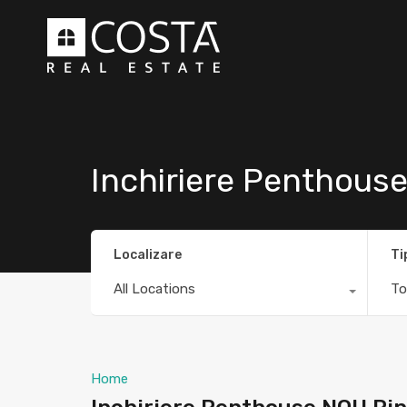
Inchiriere Penthous
Localizare
Ti
All Locations
To
Home