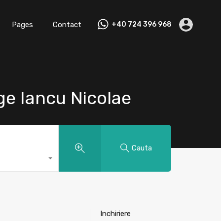
Pages
Contact
+40 724 396 968
ge Iancu Nicolae
Cauta
Inchiriere