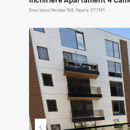
Inchiriere Apartament 4 Cam
Erou Iancu Nicolae 103, Pipera, 077191