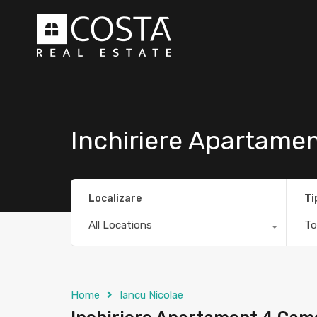
Inchiriere Apartame
Localizare
Ti
All Locations
To
Home
Iancu Nicolae