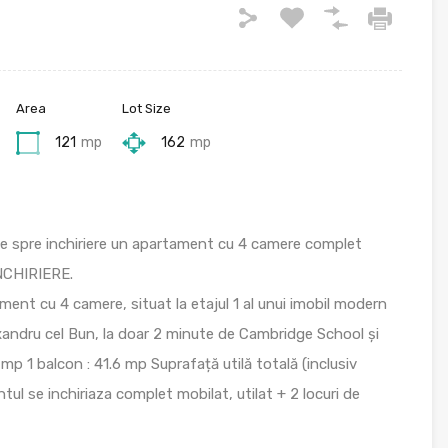
Area
Lot Size
121
mp
162
mp
ne spre inchiriere un apartament cu 4 camere complet
INCHIRIERE.
ament cu 4 camere, situat la etajul 1 al unui imobil modern
xandru cel Bun, la doar 2 minute de Cambridge School și
.1 mp 1 balcon : 41.6 mp Suprafață utilă totală (inclusiv
l se inchiriaza complet mobilat, utilat + 2 locuri de