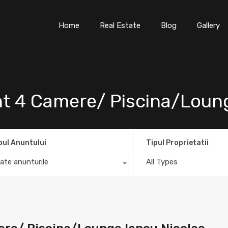
Home
Real Estate
Blog
Gallery
nt 4 Camere/ Piscina/Loun
pul Anuntului
Tipul Proprietatii
ate anunturile
All Types