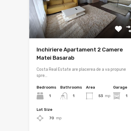
Inchiriere Apartament 2 Camere
Matei Basarab
Costa Real Estate are placerea de a va propune
spre…
Bedrooms
Bathrooms
Area
Garage
1
53
mp
1
1
Lot Size
70
mp