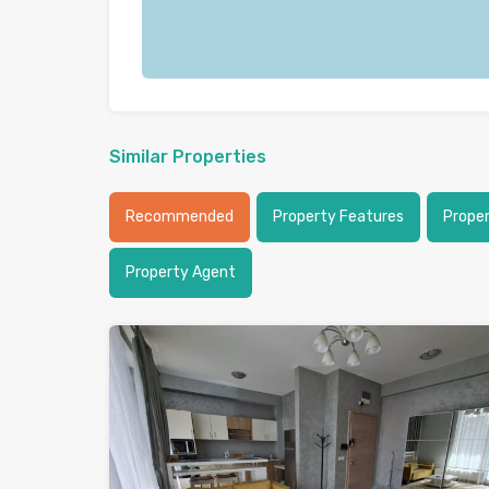
Similar Properties
Recommended
Property Features
Prope
Property Agent