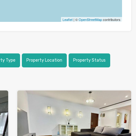
Leaflet
| ©
OpenStreetMap
contributors
rty Type
Property Location
Property Status