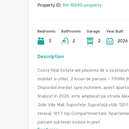
Property ID:
RH-10690-property
Bedrooms
Bathrooms
Garage
Year Built
3
2
2
2026
Description
Costa Real Estate are placerea de a va propu
mobilat si utilat, 2 locuri de parcare – PRIMA 
Disponibil imediat spre inchiriere, acest apart
finalizat în 2026, este amplasat pe strada Ale
Jolie Ville Mall. Suprafețe: Suprafață utilă: 120
terasa): 161.7 mp Compartimentare. Apartamentu
parcare subteran incluse in pret.