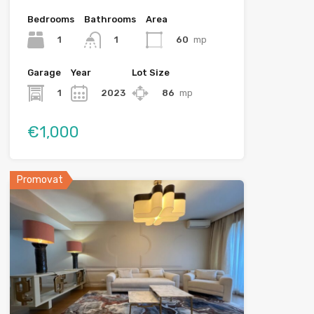
Bedrooms
Bathrooms
Area
1
60
mp
1
Garage
Year
Lot Size
1
2023
86
mp
€1,000
Promovat