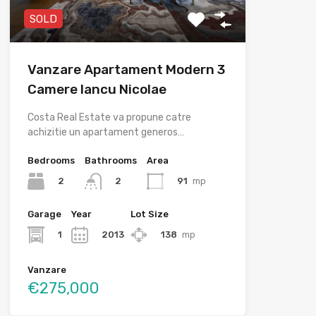
SOLD
Vanzare Apartament Modern 3
Camere Iancu Nicolae
Costa Real Estate va propune catre
achizitie un apartament generos…
Bedrooms
Bathrooms
Area
2
91
mp
2
Garage
Year
Lot Size
1
2013
138
mp
Vanzare
€275,000