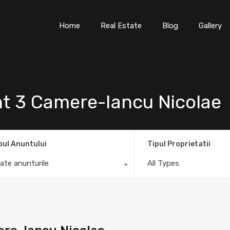
Home
Real Estate
Blog
Gallery
nt 3 Camere-Iancu Nicolae
pul Anuntului
Tipul Proprietatii
ate anunturile
All Types