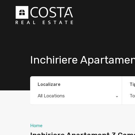
Inchiriere Apartame
Localizare
Ti
All Locations
To
Home