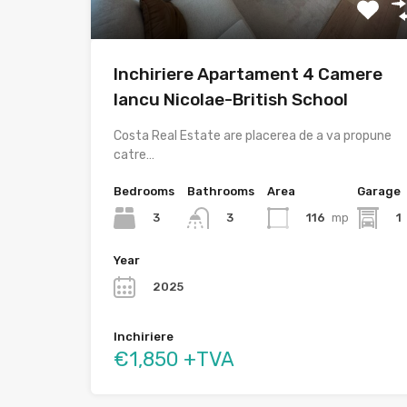
Inchiriere Apartament 4 Camere
Iancu Nicolae-British School
Costa Real Estate are placerea de a va propune
catre…
Bedrooms
Bathrooms
Area
Garage
3
116
mp
1
3
Year
2025
Inchiriere
€1,850 +TVA