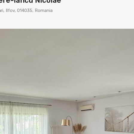
ere-Iancu Nicolae
ari, Ilfov, 014035, Romania