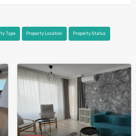
rty Type
Property Location
Property Status