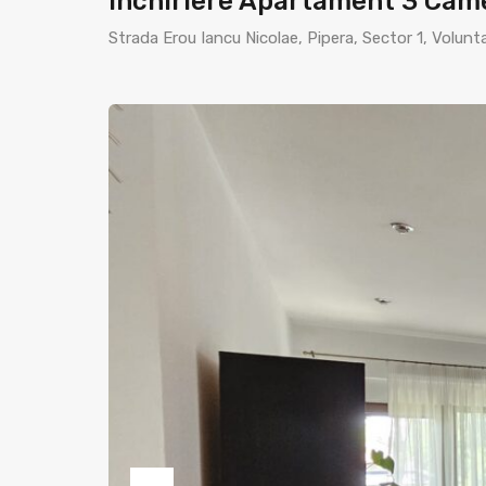
Inchiriere Apartament 3 Cam
Strada Erou Iancu Nicolae, Pipera, Sector 1, Volunt