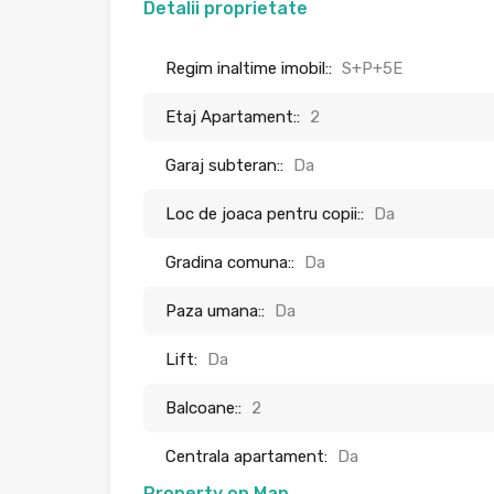
Detalii proprietate
Regim inaltime imobil::
S+P+5E
Etaj Apartament::
2
Garaj subteran::
Da
Loc de joaca pentru copii::
Da
Gradina comuna::
Da
Paza umana::
Da
Lift:
Da
Balcoane::
2
Centrala apartament:
Da
Property on Map