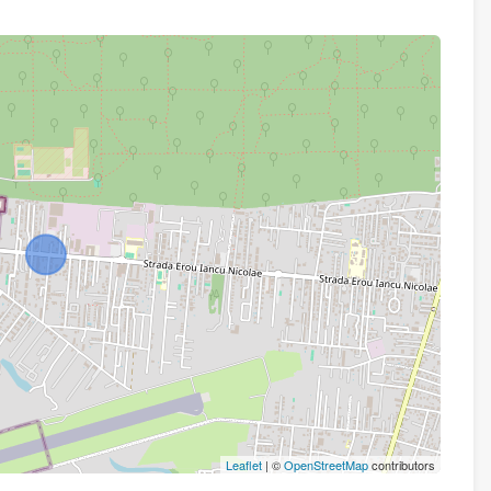
Leaflet
| ©
OpenStreetMap
contributors