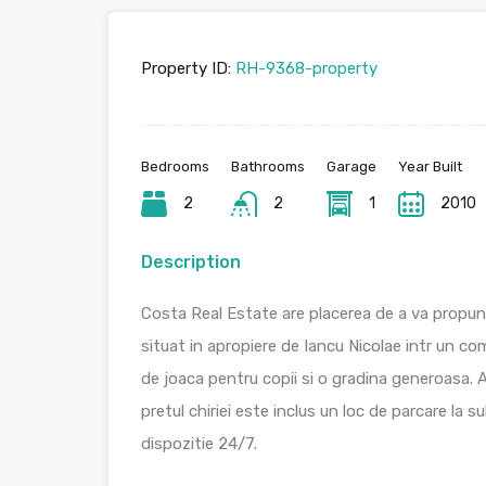
Property ID:
RH-9368-property
Bedrooms
Bathrooms
Garage
Year Built
2
2
1
2010
Description
Costa Real Estate are placerea de a va propun
situat in apropiere de Iancu Nicolae intr un co
de joaca pentru copii si o gradina generoasa. A
pretul chiriei este inclus un loc de parcare la s
dispozitie 24/7.